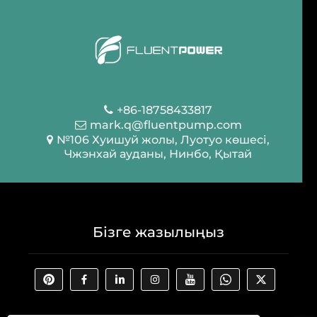
+86-18758433817
mark.q@fluentpump.com
№106 Хуишуй жолы, Луотуо көшесі,
Чжэнхай ауданы, Нинбо, Қытай
Бізге жазылыңыз